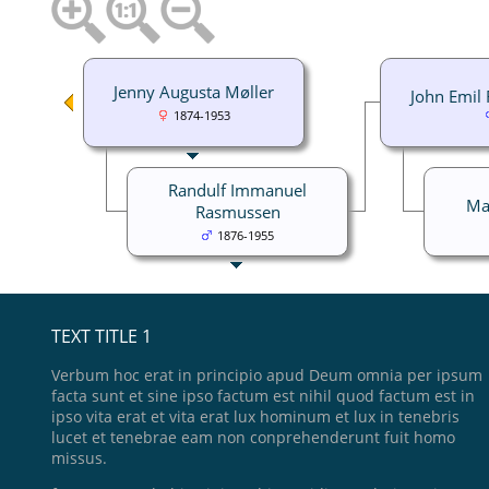
Jenny Augusta Møller
John Emil
1874-1953
Randulf Immanuel
Mar
Rasmussen
1876-1955
TEXT TITLE 1
Verbum hoc erat in principio apud Deum omnia per ipsum
facta sunt et sine ipso factum est nihil quod factum est in
ipso vita erat et vita erat lux hominum et lux in tenebris
lucet et tenebrae eam non conprehenderunt fuit homo
missus.