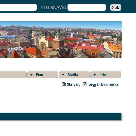
ETTERNAVN:
Finn
Media
Info
Skriv ut
Legg til bokmerke