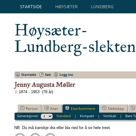
STARTSIDE
HØYSÆTER
LUNDBERG
Høysæter-
Lundberg-slekten
Startside
Søk
Logg inn
Jenny Augusta Møller
1874 - 1953 (78 år)
Person
Aner
Etterkommere
Slektskap
Generasjoner:
Standard
|
Kompakt
|
Vertikalt
|
Bare T
NB: Du må kanskje dra eller bla ned for å se hele treet.