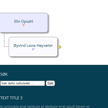
Elin Opsahl
Øyvind Lasse Høysæter
SØK
TEXT TITLE 3
In principio erat Verbum et Verbum erat apud Deum et