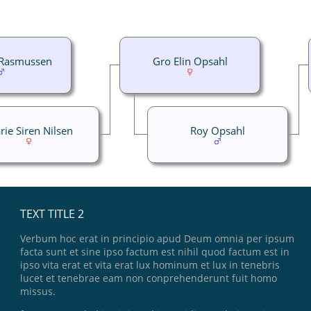
 Rasmussen
Gro Elin Opsahl
ie Siren Nilsen
Roy Opsahl
TEXT TITLE 2
Verbum hoc erat in principio apud Deum omnia per ipsum
facta sunt et sine ipso factum est nihil quod factum est in
ipso vita erat et vita erat lux hominum et lux in tenebris
lucet et tenebrae eam non conprehenderunt fuit homo
missus.