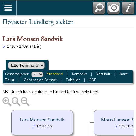
Høysæter-Lundberg-slekten
Lars Monsen Sandvik
1718 - 1789 (71 år)
Generasjoner:
Standard
|
Kompakt
|
Vertikalt
|
Bare
Tekst
|
Generasjon Format
|
Tabeller
|
PDF
NB: Du må kanskje dra eller bla ned for å se hele treet.
Lars Monsen Sandvik
Mons Larsson S
1718-1789
1746-1827