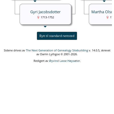
Gyri Jacobsdotter
Martha Olsda
1713-1752
17
Bytt til standard nettsted
Sidene drives av
The Next Generation of Genealogy Sitebuilding
v. 14.0.5, skrevet
av Darrin Lythgoe © 2001-2026.
Redigert av
Øyvind Lasse Høysæter
.