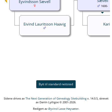
Sævell
Eyvindsson Sævell
1600-
Eivind Lauritsson Haavig
Kari 
Bytt til standard nettsted
Sidene drives av
The Next Generation of Genealogy Sitebuilding
v. 14.0.5, skrevet
av Darrin Lythgoe © 2001-2026.
Redigert av
Øyvind Lasse Høysæter
.