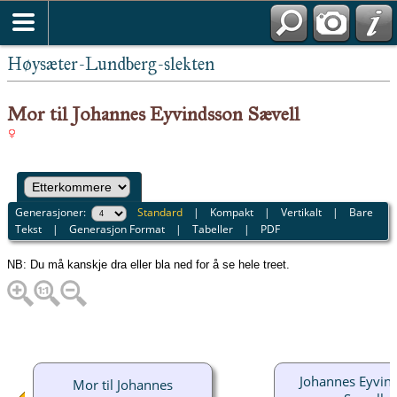
Høysæter-Lundberg-slekten
Mor til Johannes Eyvindsson Sævell
Generasjoner:
Standard
|
Kompakt
|
Vertikalt
|
Bare
Tekst
|
Generasjon Format
|
Tabeller
|
PDF
NB: Du må kanskje dra eller bla ned for å se hele treet.
Johannes Eyvin
Mor til Johannes