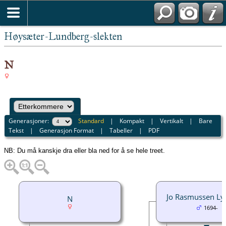
Høysæter-Lundberg-slekten
N
Generasjoner:
Standard
|
Kompakt
|
Vertikalt
|
Bare
Tekst
|
Generasjon Format
|
Tabeller
|
PDF
NB: Du må kanskje dra eller bla ned for å se hele treet.
Jo Rasmussen Ly
N
1694-