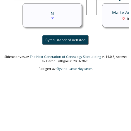
Marte An
N
16
Bytt til standard nettsted
Sidene drives av
The Next Generation of Genealogy Sitebuilding
v. 14.0.5, skrevet
av Darrin Lythgoe © 2001-2026.
Redigert av
Øyvind Lasse Høysæter
.