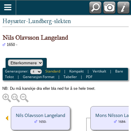
Høysæter-Lundberg-slekten
Nils Olavsson Langeland
1650 -
Generasjoner:
Standard
|
Kompakt
|
Vertikalt
|
Bare
Tekst
|
Generasjon Format
|
Tabeller
|
PDF
NB: Du må kanskje dra eller bla ned for å se hele treet.
Nils Olavsson Langeland
Mons Nilsson La
1650-
1684-