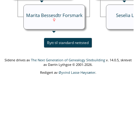
Marita Bessesdtr Forsmark
Seselia L
Bytt til standard nettsted
Sidene drives av
The Next Generation of Genealogy Sitebuilding
v. 14.0.5, skrevet
av Darrin Lythgoe © 2001-2026.
Redigert av
Øyvind Lasse Høysæter
.