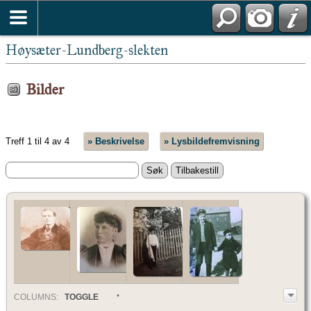
Høysæter-Lundberg-slekten
Bilder
Treff 1 til 4 av 4
» Beskrivelse
» Lysbildefremvisning
COL
UMN
S:
TOGGLE