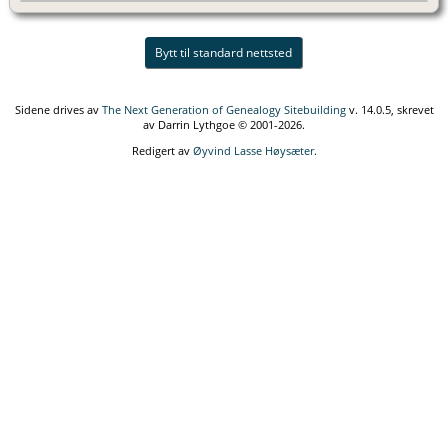
Bytt til standard nettsted
Sidene drives av
The Next Generation of Genealogy Sitebuilding
v. 14.0.5, skrevet
av Darrin Lythgoe © 2001-2026.
Redigert av
Øyvind Lasse Høysæter
.