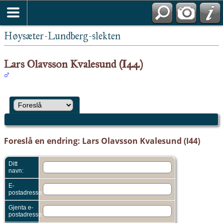
Høysæter-Lundberg-slekten
Lars Olavsson Kvalesund (I44)
Foreslå en endring: Lars Olavsson Kvalesund (I44)
Ditt
navn:
E-
postadresse:
Gjenta e-
postadresse: