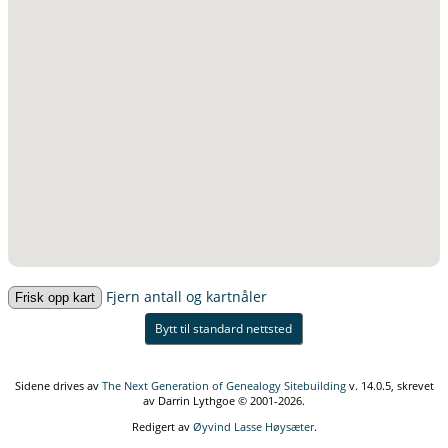
Fjern antall og kartnåler
Bytt til standard nettsted
Sidene drives av
The Next Generation of Genealogy Sitebuilding
v. 14.0.5, skrevet
av Darrin Lythgoe © 2001-2026.
Redigert av
Øyvind Lasse Høysæter
.