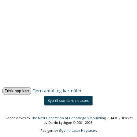
Fjern antall og kartnåler
Bytt til standard nettsted
Sidene drives av
The Next Generation of Genealogy Sitebuilding
v. 14.0.5, skrevet
av Darrin Lythgoe © 2001-2026.
Redigert av
Øyvind Lasse Høysæter
.